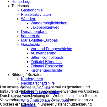
Home-Logo
Tourismus
Gastronomie
Freizeitaktivitäten
Wandern
Wandermöglichkeiten
Jakobspilgerweg
Donaubergland
heuberg.de
Maria-Mutter-Europas
Geschichte
Vor- und Frühgeschichte
Auswanderung
Sitten-Kontrollbuch
Zeittafel Bärenthal
Zeittafel Ensisheim
Kirchengeschichte
Bildung / Soziales
Kindergarten
Nachbarschaftshilfe
Um unsere Webseite für Sie optimal zu gestalten und
Volkshochschule
fortlaufend verbessern zu können, verwenden wir Cookies.
Kinderferienprogramm
Durch die weitere Nutzung der Webseite stimmen Sie der
Gewerbe/Vereine
Verwendung von Cookies zu. Weitere Informationen zu
Wirtschaftsverband Heuberg
Cookies erhalten Sie in unserer Datenschutzerklärung
Gewerbe