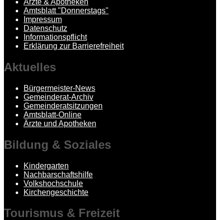
Ärzte & Apotheken
Amtsblatt "Donnerstags"
Impressum
Datenschutz
Informationspflicht
Erklärung zur Barrierefreiheit
Aktuelles
Bürgermeister-News
Gemeinderat-Archiv
Gemeinderatsitzungen
Amtsblatt-Online
Ärzte und Apotheken
Bildung
& Soziales
Kindergarten
Nachbarschaftshilfe
Volkshochschule
Kirchengeschichte
Tourismus
& Freizeit