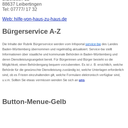
88637 Leibertingen
Tel: 07777/ 17 32
Web: hilfe-von-haus-zu-haus.de
Bürgerservice
A-Z
Die Inhalte der Rubrik Bürgerservice werden vom Infoportal
service-bw
des Landes
Baden-Württemberg übernommen und regelmäßig aktualisiert. Service-bw stellt
Informationen über staatliche und kommunale Behörden in Baden-Württemberg und
deren Dienstleistungsangebot bereit. Für Bürgerinnen und Bürger besteht so die
Möglichkeit, einen Behördengang bequem vorzubereiten. Es ist z. B. ersichtlich, welche
Behörde für die gewünschte Dienstleistung zuständig ist, welche Unterlagen erforderlich
sind, ob es Fristen einzuhaltenden gilt, welche Formulare elektronisch verfügbar sind,
u.v.m. Sollten Sie etwas vermissen wenden Sie sich an
uns
.
Button-Menue-Gelb