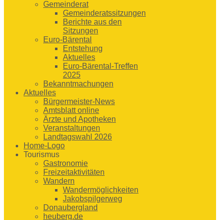
Gemeinderat
Gemeinderatssitzungen
Berichte aus den
Sitzungen
Euro-Bärental
Entstehung
Aktuelles
Euro-Bärental-Treffen
2025
Bekanntmachungen
Aktuelles
Bürgermeister-News
Amtsblatt online
Ärzte und Apotheken
Veranstaltungen
Landtagswahl 2026
Home-Logo
Tourismus
Gastronomie
Freizeitaktivitäten
Wandern
Wandermöglichkeiten
Jakobspilgerweg
Donaubergland
heuberg.de