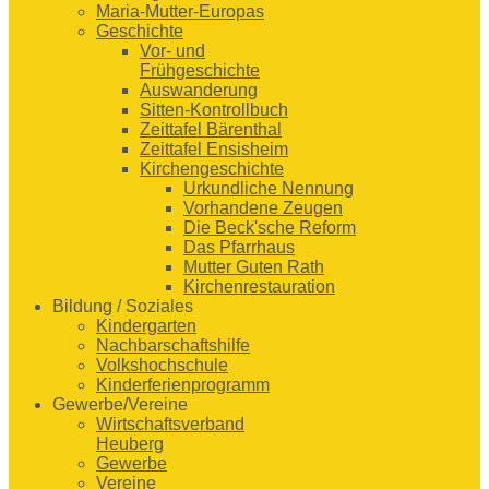
Maria-Mutter-Europas
Geschichte
Vor- und
Frühgeschichte
Auswanderung
Sitten-Kontrollbuch
Zeittafel Bärenthal
Zeittafel Ensisheim
Kirchengeschichte
Urkundliche Nennung
Vorhandene Zeugen
Die Beck'sche Reform
Das Pfarrhaus
Mutter Guten Rath
Kirchenrestauration
Bildung / Soziales
Kindergarten
Nachbarschaftshilfe
Volkshochschule
Kinderferienprogramm
Gewerbe/Vereine
Wirtschaftsverband
Heuberg
Gewerbe
Vereine