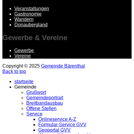
Veranstaltungen
Gastronomie
Wandern
Donaubergland
Gewerbe
& Vereine
Gewerbe
Vereine
Copyright © 2025
Gemeinde Bärenthal
Back to top
startseite
Gemeinde
Grußwort
Gemeindeportrait
Breitbandausbau
Offene Stellen
Service
Onlineservice A-Z
Formular-Service GVV
Geoportal GVV