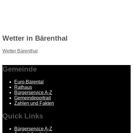
Wetter
in Bärenthal
Wetter Bärenthal
Gemeinde
Euro-Bärental
Rathaus
Bürgerservice A-Z
Gemeindeportrait
Zahlen und Fakten
Quick
Links
Bürgerservice A-Z