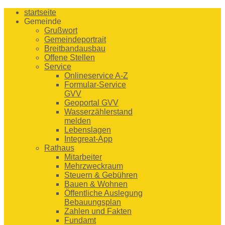
startseite
Gemeinde
Grußwort
Gemeindeportrait
Breitbandausbau
Offene Stellen
Service
Onlineservice A-Z
Formular-Service
GVV
Geoportal GVV
Wasserzählerstand
melden
Lebenslagen
Integreat-App
Rathaus
Mitarbeiter
Mehrzweckraum
Steuern & Gebühren
Bauen & Wohnen
Öffentliche Auslegung
Bebauungsplan
Zahlen und Fakten
Fundamt