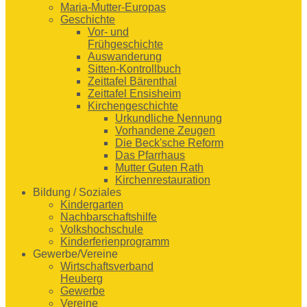
Maria-Mutter-Europas
Geschichte
Vor- und
Frühgeschichte
Auswanderung
Sitten-Kontrollbuch
Zeittafel Bärenthal
Zeittafel Ensisheim
Kirchengeschichte
Urkundliche Nennung
Vorhandene Zeugen
Die Beck'sche Reform
Das Pfarrhaus
Mutter Guten Rath
Kirchenrestauration
Bildung / Soziales
Kindergarten
Nachbarschaftshilfe
Volkshochschule
Kinderferienprogramm
Gewerbe/Vereine
Wirtschaftsverband
Heuberg
Gewerbe
Vereine