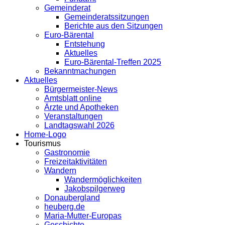
Gemeinderat
Gemeinderatssitzungen
Berichte aus den Sitzungen
Euro-Bärental
Entstehung
Aktuelles
Euro-Bärental-Treffen 2025
Bekanntmachungen
Aktuelles
Bürgermeister-News
Amtsblatt online
Ärzte und Apotheken
Veranstaltungen
Landtagswahl 2026
Home-Logo
Tourismus
Gastronomie
Freizeitaktivitäten
Wandern
Wandermöglichkeiten
Jakobspilgerweg
Donaubergland
heuberg.de
Maria-Mutter-Europas
Geschichte