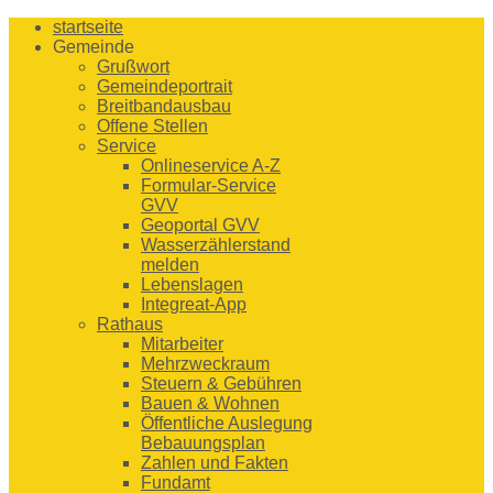
startseite
Gemeinde
Grußwort
Gemeindeportrait
Breitbandausbau
Offene Stellen
Service
Onlineservice A-Z
Formular-Service
GVV
Geoportal GVV
Wasserzählerstand
melden
Lebenslagen
Integreat-App
Rathaus
Mitarbeiter
Mehrzweckraum
Steuern & Gebühren
Bauen & Wohnen
Öffentliche Auslegung
Bebauungsplan
Zahlen und Fakten
Fundamt