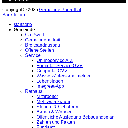
Copyright © 2025
Gemeinde Bärenthal
Back to top
startseite
Gemeinde
Grußwort
Gemeindeportrait
Breitbandausbau
Offene Stellen
Service
Onlineservice A-Z
Formular-Service GVV
Geoportal GVV
Wasserzählerstand melden
Lebenslagen
Integreat-App
Rathaus
Mitarbeiter
Mehrzweckraum
Steuern & Gebühren
Bauen & Wohnen
Öffentliche Auslegung Bebauungsplan
Zahlen und Fakten
Fundamt