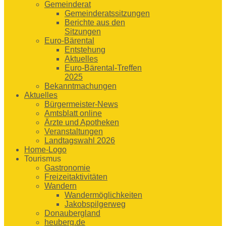
Gemeinderat
Gemeinderatssitzungen
Berichte aus den
Sitzungen
Euro-Bärental
Entstehung
Aktuelles
Euro-Bärental-Treffen
2025
Bekanntmachungen
Aktuelles
Bürgermeister-News
Amtsblatt online
Ärzte und Apotheken
Veranstaltungen
Landtagswahl 2026
Home-Logo
Tourismus
Gastronomie
Freizeitaktivitäten
Wandern
Wandermöglichkeiten
Jakobspilgerweg
Donaubergland
heuberg.de