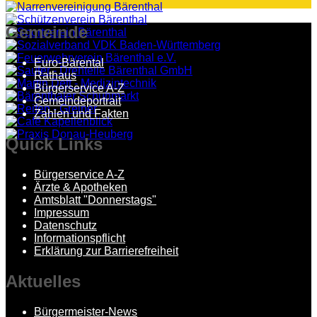
Gemeinde
Euro-Bärental
Rathaus
Bürgerservice A-Z
Gemeindeportrait
Zahlen und Fakten
Quick
Links
Bürgerservice A-Z
Ärzte & Apotheken
Amtsblatt "Donnerstags"
Impressum
Datenschutz
Informationspflicht
Erklärung zur Barrierefreiheit
Aktuelles
Bürgermeister-News