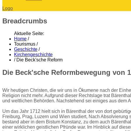
Logo
Breadcrumbs
Aktuelle Seite:
Home
/
Tourismus
/
Geschichte
/
Kirchengeschichte
/
Die Beck'sche Reform
Die Beck'sche Reformbewegung von 1
Wir heutigen Christen, die wir uns in Ökumene nach der Einheit
Religion nicht mehr. Aufgrund dieser Rechtslage trat Bärenth
und weltlichen Behörden. Nachstehend sei einiges aus dem Arti
Um das Jahr 1712 hielt sich in Bärenthal der von dort gebürti
Freiburg, Prag, Luzern und Wien studiert, Nach Absolvierung se
bestand aber in dem Bistum Konstanz, zu dem auch Bärenthal g
einer wirklichen geistlichen Pfründe war. Im Hinblick auf di