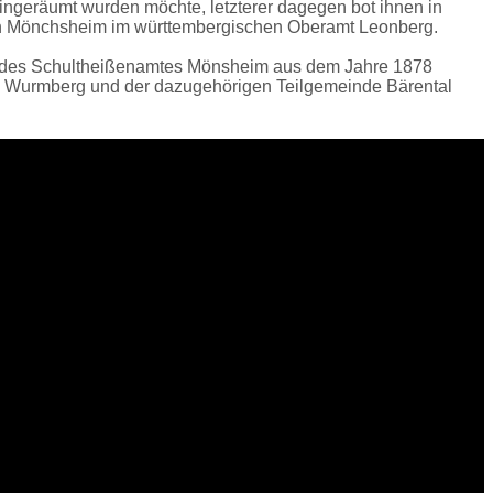
ingeräumt wurden möchte, letzterer dagegen bot ihnen in
ch Mönchsheim im württembergischen Oberamt Leonberg.
eis des Schultheißenamtes Mönsheim aus dem Jahre 1878
in Wurmberg und der dazugehörigen Teilgemeinde Bärental