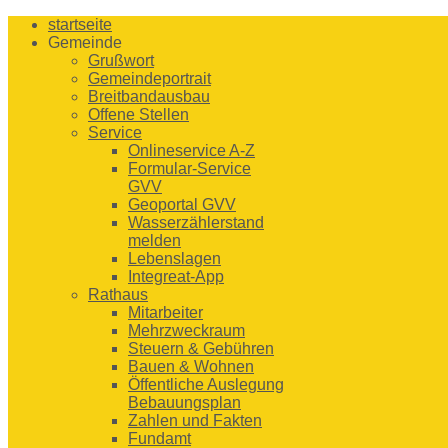
startseite
Gemeinde
Grußwort
Gemeindeportrait
Breitbandausbau
Offene Stellen
Service
Onlineservice A-Z
Formular-Service
GVV
Geoportal GVV
Wasserzählerstand
melden
Lebenslagen
Integreat-App
Rathaus
Mitarbeiter
Mehrzweckraum
Steuern & Gebühren
Bauen & Wohnen
Öffentliche Auslegung
Bebauungsplan
Zahlen und Fakten
Fundamt