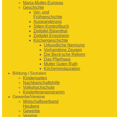
Maria-Mutter-Europas
Geschichte
Vor- und
Frühgeschichte
Auswanderung
Sitten-Kontrollbuch
Zeittafel Bärenthal
Zeittafel Ensisheim
Kirchengeschichte
Urkundliche Nennung
Vorhandene Zeugen
Die Beck'sche Reform
Das Pfarrhaus
Mutter Guten Rath
Kirchenrestauration
Bildung / Soziales
Kindergarten
Nachbarschaftshilfe
Volkshochschule
Kinderferienprogramm
Gewerbe/Vereine
Wirtschaftsverband
Heuberg
Gewerbe
Vereine