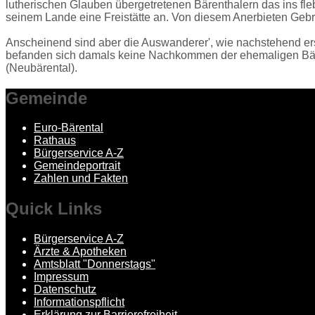
lutherischen Glauben übergetretenen Bärenthalern das ins fl
seinem Lande eine Freistätte an. Von diesem Anerbieten Ge
Anscheinend sind aber die Auswanderer', wie nachstehend er
befanden sich damals keine Nachkommen der ehemaligen Bäre
(Neubärental).
Gemeinde
Euro-Bärental
Rathaus
Bürgerservice A-Z
Gemeindeportrait
Zahlen und Fakten
Quick
Links
Bürgerservice A-Z
Ärzte & Apotheken
Amtsblatt "Donnerstags"
Impressum
Datenschutz
Informationspflicht
Erklärung zur Barrierefreiheit