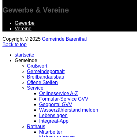
Gewerbe
& Vereine
Gewerbe
Vereine
Copyright © 2025
Gemeinde Bärenthal
Back to top
startseite
Gemeinde
Grußwort
Gemeindeportrait
Breitbandausbau
Offene Stellen
Service
Onlineservice A-Z
Formular-Service GVV
Geoportal GVV
Wasserzählerstand melden
Lebenslagen
Integreat-App
Rathaus
Mitarbeiter