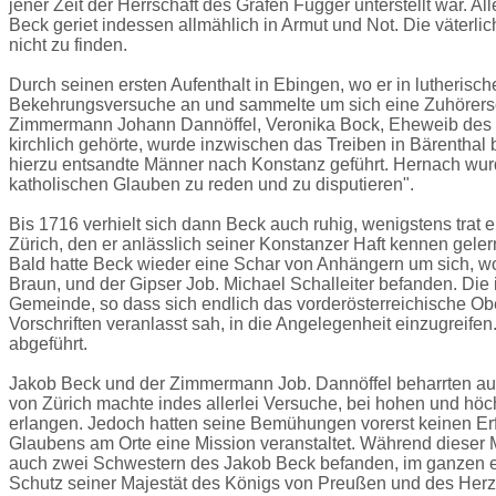
jener Zeit der Herrschaft des Grafen Fugger unterstellt war.
Beck geriet indessen allmählich in Armut und Not. Die väterl
nicht zu finden.
Durch seinen ersten Aufenthalt in Ebingen, wo er in lutherisch
Bekehrungsversuche an und sammelte um sich eine Zuhörerscha
Zimmermann Johann Dannöffel, Veronika Bock, Eheweib des Da
kirchlich gehörte, wurde inzwischen das Treiben in Bärenthal 
hierzu entsandte Männer nach Konstanz geführt. Hernach wurd
katholischen Glauben zu reden und zu disputieren".
Bis 1716 verhielt sich dann Beck auch ruhig, wenigstens trat e
Zürich, den er anlässlich seiner Konstanzer Haft kennen geler
Bald hatte Beck wieder eine Schar von Anhängern um sich,
Braun, und der Gipser Job. Michael Schalleiter befanden. Die
Gemeinde, so dass sich endlich das vorderösterreichische Ob
Vorschriften veranlasst sah, in die Angelegenheit einzugreif
abgeführt.
Jakob Beck und der Zimmermann Job. Dannöffel beharrten auf 
von Zürich machte indes allerlei Versuche, bei hohen und hö
erlangen. Jedoch hatten seine Bemühungen vorerst keinen Erf
Glaubens am Orte eine Mission veranstaltet. Während dieser 
auch zwei Schwestern des Jakob Beck befanden, im ganzen etw
Schutz seiner Majestät des Königs von Preußen und des Herz