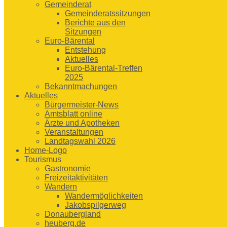
Gemeinderat
Gemeinderatssitzungen
Berichte aus den
Sitzungen
Euro-Bärental
Entstehung
Aktuelles
Euro-Bärental-Treffen
2025
Bekanntmachungen
Aktuelles
Bürgermeister-News
Amtsblatt online
Ärzte und Apotheken
Veranstaltungen
Landtagswahl 2026
Home-Logo
Tourismus
Gastronomie
Freizeitaktivitäten
Wandern
Wandermöglichkeiten
Jakobspilgerweg
Donaubergland
heuberg.de