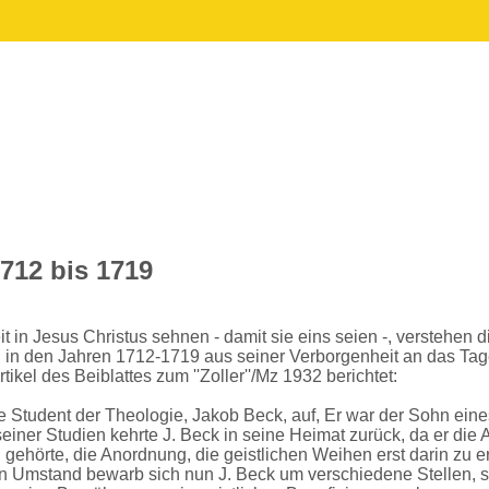
712 bis 1719
 in Jesus Christus sehnen - damit sie eins seien -, verstehen d
al in den Jahren 1712-1719 aus seiner Verborgenheit an das Ta
kel des Beiblattes zum ''Zoller''/Mz 1932 berichtet:
ge Student der Theologie, Jakob Beck, auf, Er war der Sohn eine
iner Studien kehrte J. Beck in seine Heimat zurück, da er die A
ehörte, die Anordnung, die geistlichen Weihen erst darin zu e
esen Umstand bewarb sich nun J. Beck um verschiedene Stellen, 