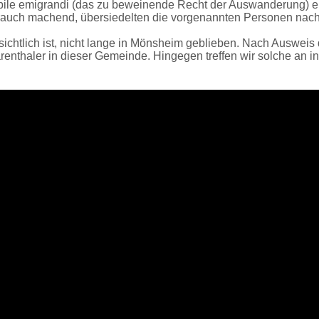
ebile emigrandi (das zu beweinende Recht der Auswanderung) e
brauch machend, übersiedelten die vorgenannten Personen na
sichtlich ist, nicht lange in Mönsheim geblieben. Nach Ausw
nthaler in dieser Gemeinde. Hingegen treffen wir solche an 