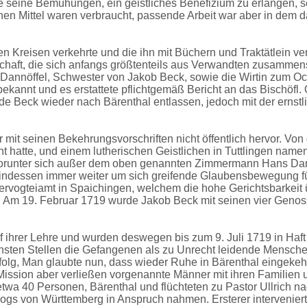
 Alle seine Bemühungen, ein geistliches Benefizium zu erlangen
ichen Mittel waren verbraucht, passende Arbeit war aber in de
en Kreisen verkehrte und die ihn mit Büchern und Traktätlein ver
ft, die sich anfangs größtenteils aus Verwandten zusammenset
nnöffel, Schwester von Jakob Beck, sowie die Wirtin zum Och
bekannt und es erstattete pflichtgemäß Bericht an das Bischöfl
e Beck wieder nach Bärenthal entlassen, jedoch mit der ernstl
r mit seinen Bekehrungsvorschriften nicht öffentlich hervor. Vo
nt hatte, und einem lutherischen Geistlichen in Tuttlingen name
 worunter sich außer dem oben genannten Zimmermann Hans Da
 indessen immer weiter um sich greifende Glaubensbewegung füh
ervogteiamt in Spaichingen, welchem die hohe Gerichtsbarkeit 
en. Am 19. Februar 1719 wurde Jakob Beck mit seinen vier Geno
ihrer Lehre und wurden deswegen bis zum 9. Juli 1719 in Haft 
chsten Stellen die Gefangenen als zu Unrecht leidende Mensch
olg, Man glaubte nun, dass wieder Ruhe in Bärenthal eingekehr
Mission aber verließen vorgenannte Männer mit ihren Familien
a 40 Personen, Bärenthal und flüchteten zu Pastor Ullrich na
ogs von Württemberg in Anspruch nahmen. Ersterer intervenier