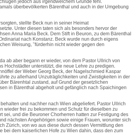
, schlugen jedoch aus irgendwelchem Grunde fehl.
m damals überbevölkerten Bärenthal und auch in der Umgebung
sorgten, stellte Beck nun in seiner Heimat
zte. Unter diesen taten sich als besonders hervor der
sen Anna Maria Beck. Dem Stift in Beuron, zu dem Bärenthal
. Ordinariat nach Konstanz. Beck wurde nun durch eigens
ichen Weisung, "fürderhin nicht wieder gegen den
n da ab aber begann er wieder, von dem Pastor Ullrich von
ns Hochstädter unterstützt, die neue Lehre zu predigen.
nnöffel der Weber Georg Beck, der Nagelschmied Kaspar
rte zu allerhand Unzuträglichkeiten und Zwistigkeiten in der
über Bärenhtal zustand, auf Grund der gesetzlichen
ssen in Bärenthal abgeholt und gefänglich nach Spaichingen
behalten und nachher nach Wien abgeliefert. Pastor Ullrich
en wieder frei zu bekommen und Schutz für dieselben zu
t sei, und die Beuroner Chorherren hatten zur Festigung des
 und nächsten Angehörigen sowie einige Frauen, worunter sich
ch Zürich, von wo aus diese durch dessen Vermittlung den
te bei dem kaiserlichen Hofe zu Wien dahin, dass den zum