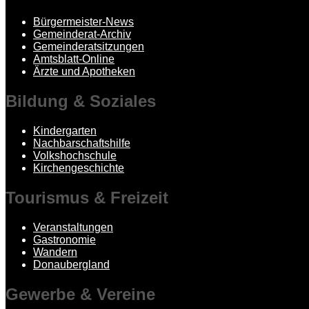
Bürgermeister-News
Gemeinderat-Archiv
Gemeinderatsitzungen
Amtsblatt-Online
Ärzte und Apotheken
Bildung
& Soziales
Kindergarten
Nachbarschaftshilfe
Volkshochschule
Kirchengeschichte
Tourismus
& Freizeit
Veranstaltungen
Gastronomie
Wandern
Donaubergland
Gewerbe
& Vereine