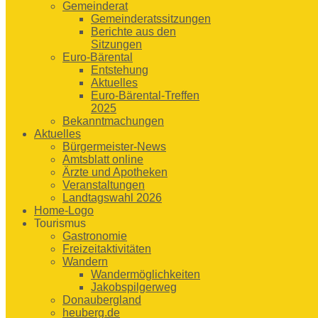
Gemeinderat
Gemeinderatssitzungen
Berichte aus den
Sitzungen
Euro-Bärental
Entstehung
Aktuelles
Euro-Bärental-Treffen
2025
Bekanntmachungen
Aktuelles
Bürgermeister-News
Amtsblatt online
Ärzte und Apotheken
Veranstaltungen
Landtagswahl 2026
Home-Logo
Tourismus
Gastronomie
Freizeitaktivitäten
Wandern
Wandermöglichkeiten
Jakobspilgerweg
Donaubergland
heuberg.de