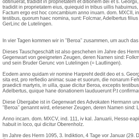
obtinuerat, tradidit in proprietatem et ditionem dei et s. Geo
tradidit in proprietatem eius, quiequid in tribus uillis habuim
Factum ergo est hoc concambium anno inuarn. dom. MXCII, ind. X
testibus, quorum haec nomina, sunt: Folcmar, Adelbertus filiu
GerLinc de Lutelingen.
In vier Tagen kommen wir in ''Beroa'' zusammen, um auch d
Dieses Tauschgeschäft ist also geschehen im Jahre des Herrn 1
Gegenwart von geeigneten Zeugen, deren Namen sind: Folkmar
und sein Bruder Gerunc von Lutelingen (= Lautlingen).
Eodem anno quidam vir nomine Harpreht dedit deo et s. Georgi
sita est, pro rerfiedio animac suae et suorum, die nonarum Fehr
praedicti martyris, in uilla, quae dicitur Beroa, exceptis testi
Adelbertus, quique hane donationem lauduuerunt P.t confirrnau
Diese Übergabe ist in Gegenwart des Advokaten Hermann und 
''Beroa'' genannt wird, erlesener Zeugen, deren Namen sind: La
Anno incarn. dom. MXCV, ind. 111, iv kal. Januarii, Hesso eap
habuit in loco, qui dicitur Oberenholz.
Im Jahre des Herrn 1095, 3. Indiktion, 4 Tage vor Januar (29.