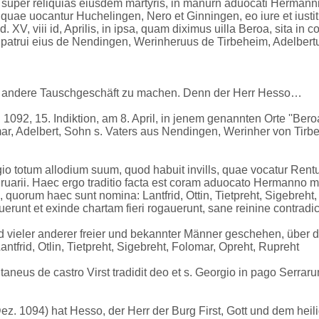
rgii, super reliquias eiusdem martyris, in manurn aduocati Herma
us, quae uocantur Huchelingen, Nero et Ginningen, eo iure et iust
V, viii id, Aprilis, in ipsa, quam diximus uilla Beroa, sita in 
s patrui eius de Nendingen, Werinheruus de Tirbeheim, Adelbertu
as andere Tauschgeschäft zu machen. Denn der Herr Hesso…
092, 15. Indiktion, am 8. April, in jenem genannten Orte ''Bero
, Adelbert, Sohn s. Vaters aus Nendingen, Werinher von Tirbe
o totum allodium suum, quod habuit invills, quae vocatur Rent
uarii. Haec ergo traditio facta est coram aduocato Hermanno multi
bus, quorum haec sunt nomina: Lantfrid, Ottin, Tietpreht, Sigebre
erunt et exinde chartam fieri rogauerunt, sane reinine contradi
vieler anderer freier und bekannter Männer geschehen, über de
ntfrid, Otlin, Tietpreht, Sigebreht, Folomar, Opreht, Rupreht
itaneus de castro Virst tradidit deo et s. Georgio in pago Ser
 Dez. 1094) hat Hesso, der Herr der Burg First, Gott und dem he