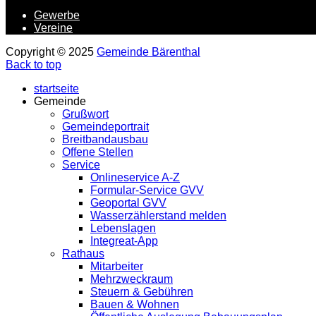
Gewerbe
Vereine
Copyright © 2025
Gemeinde Bärenthal
Back to top
startseite
Gemeinde
Grußwort
Gemeindeportrait
Breitbandausbau
Offene Stellen
Service
Onlineservice A-Z
Formular-Service GVV
Geoportal GVV
Wasserzählerstand melden
Lebenslagen
Integreat-App
Rathaus
Mitarbeiter
Mehrzweckraum
Steuern & Gebühren
Bauen & Wohnen