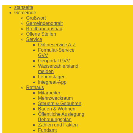
startseite
Gemeinde
Grußwort
Gemeindeportrait
Breitbandausbau
Offene Stellen
Service
Onlineservice A-Z
Formular-Service
GVV
Geoportal GVV
Wasserzählerstand
melden
Lebenslagen
Integreat-App
Rathaus
Mitarbeiter
Mehrzweckraum
Steuern & Gebühren
Bauen & Wohnen
Öffentliche Auslegung
Bebauungsplan
Zahlen und Fakten
Fundamt