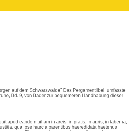
. Georgen auf dem Schwarzwalde'' Das Pergamentlibell umfasste
rlsruhe, Bd. 9, von Bader zur bequemeren Handhabung dieser
apud eandem uillam in areis, in pratis, in agris, in taberna,
e iustitia, qua ipse haec a parentibus haeredidata haetenus