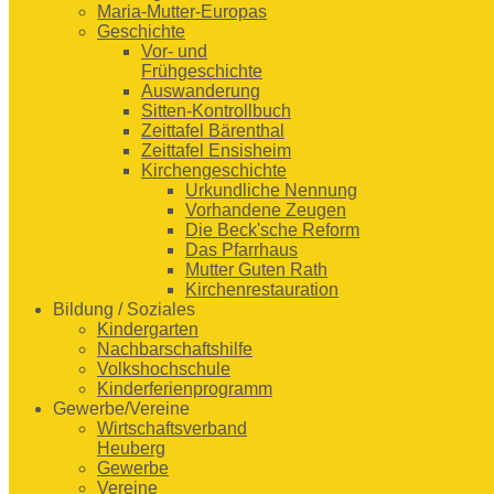
Maria-Mutter-Europas
Geschichte
Vor- und
Frühgeschichte
Auswanderung
Sitten-Kontrollbuch
Zeittafel Bärenthal
Zeittafel Ensisheim
Kirchengeschichte
Urkundliche Nennung
Vorhandene Zeugen
Die Beck'sche Reform
Das Pfarrhaus
Mutter Guten Rath
Kirchenrestauration
Bildung / Soziales
Kindergarten
Nachbarschaftshilfe
Volkshochschule
Kinderferienprogramm
Gewerbe/Vereine
Wirtschaftsverband
Heuberg
Gewerbe
Vereine