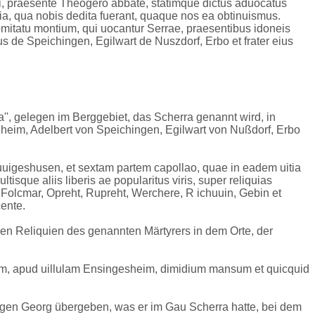
nni, praesente Theogero abbate, statimque dictus aduocatus
itia, qua nobis dedita fuerant, quaque nos ea obtinuismus.
comitatu montium, qui uocantur Serrae, praesentibus idoneis
s de Speichingen, Egilwart de Nuszdorf, Erbo et frater eius
a'', gelegen im Berggebiet, das Scherra genannt wird, in
heim, Adelbert von Speichingen, Egilwart von Nußdorf, Erbo
uuigeshusen, et sextam partem capollao, quae in eadem uitia
sque aliis liberis ae popularitus viris, super reliquias
ht, Folcmar, Opreht, Rupreht, Werchere, R ichuuin, Gebin et
cente.
n Reliquien des genannten Märtyrers in dem Orte, der
rarum, apud uillulam Ensingesheim, dimidium mansum et quicquid
iligen Georg übergeben, was er im Gau Scherra hatte, bei dem