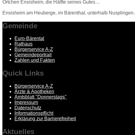
Örtchen Ensisheim, die Hälfte seines Gutes…
Ensisheim am Heuberge, im Bärenthal, unterhalb Nusplingen. D
Gemeinde
Euro-Bärental
Rathaus
Bürgerservice A-Z
Gemeindeportrait
Zahlen und Fakten
Quick
Links
Bürgerservice A-Z
Ärzte & Apotheken
Amtsblatt "Donnerstags"
Impressum
Datenschutz
Informationspflicht
Erklärung zur Barrierefreiheit
Aktuelles