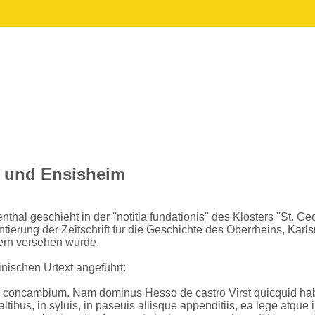
a und Ensisheim
thal geschieht in der ''notitia fundationis'' des Klosters ''St
ntierung der Zeitschrift für die Geschichte des Oberrheins, Ka
fern versehen wurde.
inischen Urtext angeführt:
concambium. Nam dominus Hesso de castro Virst quicquid habuit 
altibus, in syluis, in paseuis aliisque appenditiis, ea lege atqu