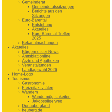
Gemeinderat
Gemeinderatssitzungen
Berichte aus den
Sitzungen
Euro-Bärental
Entstehung
Aktuelles
Euro-Bärental-Treffen
2025
Bekanntmachungen
Aktuelles
Bürgermeister-News
Amtsblatt online
Ärzte und Apotheken
Veranstaltungen
Landtagswahl 2026
Home-Logo
Tourismus
Gastronomie
Freizeitaktivitäten
Wandern
Wandermöglichkeiten
Jakobspilgerweg
Donaubergland
heuberg.de