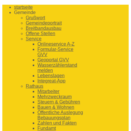
startseite
Gemeinde
Grußwort
Gemeindeportrait
Breitbandausbau
Offene Stellen
Service
Onlineservice A-Z
Formular-Service
GVV
Geoportal GVV
Wasserzählerstand
melden
Lebenslagen
Integreat-App
Rathaus
Mitarbeiter
Mehrzweckraum
Steuern & Gebühren
Bauen & Wohnen
Öffentliche Auslegung
Bebauungsplan
Zahlen und Fakten
Fundamt