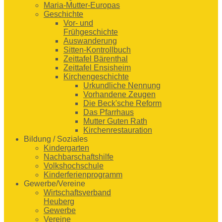
Maria-Mutter-Europas
Geschichte
Vor- und
Frühgeschichte
Auswanderung
Sitten-Kontrollbuch
Zeittafel Bärenthal
Zeittafel Ensisheim
Kirchengeschichte
Urkundliche Nennung
Vorhandene Zeugen
Die Beck'sche Reform
Das Pfarrhaus
Mutter Guten Rath
Kirchenrestauration
Bildung / Soziales
Kindergarten
Nachbarschaftshilfe
Volkshochschule
Kinderferienprogramm
Gewerbe/Vereine
Wirtschaftsverband
Heuberg
Gewerbe
Vereine