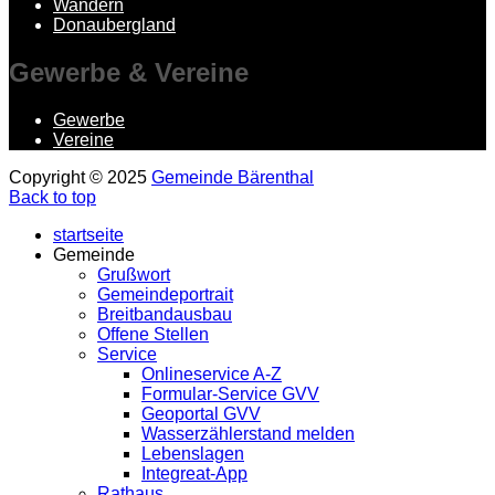
Wandern
Donaubergland
Gewerbe
& Vereine
Gewerbe
Vereine
Copyright © 2025
Gemeinde Bärenthal
Back to top
startseite
Gemeinde
Grußwort
Gemeindeportrait
Breitbandausbau
Offene Stellen
Service
Onlineservice A-Z
Formular-Service GVV
Geoportal GVV
Wasserzählerstand melden
Lebenslagen
Integreat-App
Rathaus