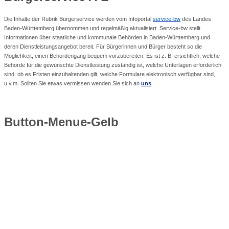
Die Inhalte der Rubrik Bürgerservice werden vom Infoportal
service-bw
des Landes
Baden-Württemberg übernommen und regelmäßig aktualisiert. Service-bw stellt
Informationen über staatliche und kommunale Behörden in Baden-Württemberg und
deren Dienstleistungsangebot bereit. Für Bürgerinnen und Bürger besteht so die
Möglichkeit, einen Behördengang bequem vorzubereiten. Es ist z. B. ersichtlich, welche
Behörde für die gewünschte Dienstleistung zuständig ist, welche Unterlagen erforderlich
sind, ob es Fristen einzuhaltenden gilt, welche Formulare elektronisch verfügbar sind,
u.v.m. Sollten Sie etwas vermissen wenden Sie sich an
uns
.
Button-Menue-Gelb