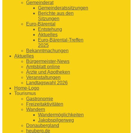
Gemeinderat
Gemeinderatssitzungen
Berichte aus den
Sitzungen
Euro-Bärental
Entstehung
Aktuelles
Euro-Bärental-Treffen
2025
Bekanntmachungen
Aktuelles
Bürgermeister-News
Amtsblatt online
Ärzte und Apotheken
Veranstaltungen
Landtagswahl 2026
Home-Logo
Tourismus
Gastronomie
Freizeitaktivitäten
Wandern
Wandermöglichkeiten
Jakobspilgerweg
Donaubergland
heuberg.de