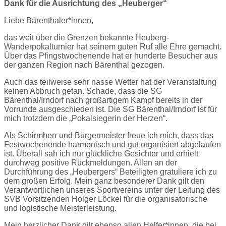
Dank für die Ausrichtung des „Heuberger“
Liebe Bärenthaler*innen,
das weit über die Grenzen bekannte Heuberg-
Wanderpokalturnier hat seinem guten Ruf alle Ehre gemacht.
Über das Pfingstwochenende hat er hunderte Besucher aus
der ganzen Region nach Bärenthal gezogen.
Auch das teilweise sehr nasse Wetter hat der Veranstaltung
keinen Abbruch getan. Schade, dass die SG
Bärenthal/Irndorf nach großartigem Kampf bereits in der
Vorrunde ausgeschieden ist. Die SG Bärenthal/Irndorf ist für
mich trotzdem die „Pokalsiegerin der Herzen“.
Als Schirmherr und Bürgermeister freue ich mich, dass das
Festwochenende harmonisch und gut organisiert abgelaufen
ist. Überall sah ich nur glückliche Gesichter und erhielt
durchweg positive Rückmeldungen. Allen an der
Durchführung des „Heubergers“ Beteiligten gratuliere ich zu
dem großen Erfolg. Mein ganz besonderer Dank gilt den
Verantwortlichen unseres Sportvereins unter der Leitung des
SVB Vorsitzenden Holger Löckel für die organisatorische
und logistische Meisterleistung.
Mein herzlicher Dank gilt ebenso allen Helfer*innen, die bei