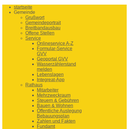
startseite
Gemeinde
Grußwort
Gemeindeportrait
Breitbandausbau
Offene Stellen
Service
Onlineservice A-Z
Formular-Service
GVV
Geoportal GVV
Wasserzählerstand
melden
Lebenslagen
Integreat-App
Rathaus
Mitarbeiter
Mehrzweckraum
Steuern & Gebühren
Bauen & Wohnen
Öffentliche Auslegung
Bebauungsplan
Zahlen und Fakten
Fundamt