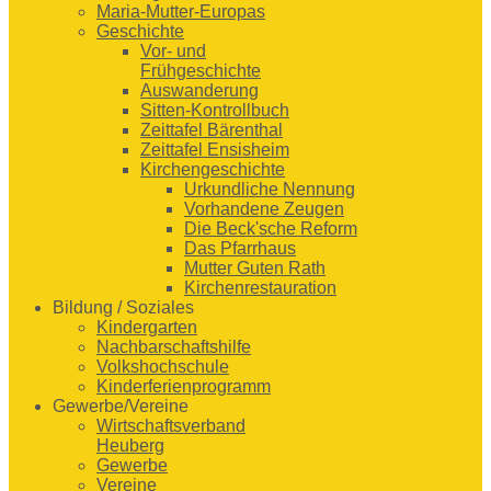
Maria-Mutter-Europas
Geschichte
Vor- und
Frühgeschichte
Auswanderung
Sitten-Kontrollbuch
Zeittafel Bärenthal
Zeittafel Ensisheim
Kirchengeschichte
Urkundliche Nennung
Vorhandene Zeugen
Die Beck'sche Reform
Das Pfarrhaus
Mutter Guten Rath
Kirchenrestauration
Bildung / Soziales
Kindergarten
Nachbarschaftshilfe
Volkshochschule
Kinderferienprogramm
Gewerbe/Vereine
Wirtschaftsverband
Heuberg
Gewerbe
Vereine