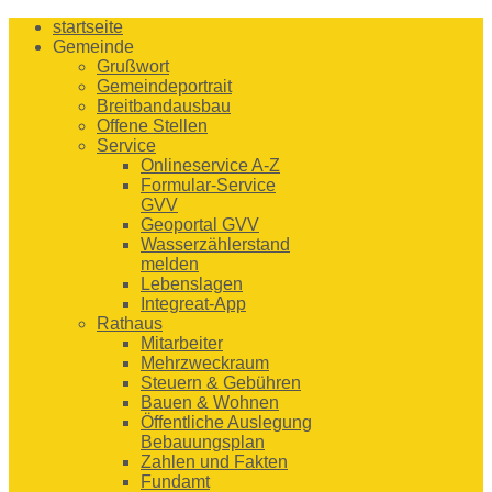
startseite
Gemeinde
Grußwort
Gemeindeportrait
Breitbandausbau
Offene Stellen
Service
Onlineservice A-Z
Formular-Service
GVV
Geoportal GVV
Wasserzählerstand
melden
Lebenslagen
Integreat-App
Rathaus
Mitarbeiter
Mehrzweckraum
Steuern & Gebühren
Bauen & Wohnen
Öffentliche Auslegung
Bebauungsplan
Zahlen und Fakten
Fundamt