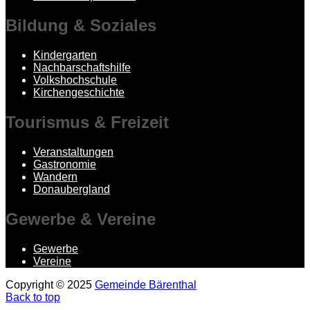
Bildung
& Soziales
Kindergarten
Nachbarschaftshilfe
Volkshochschule
Kirchengeschichte
Tourismus
& Freizeit
Veranstaltungen
Gastronomie
Wandern
Donaubergland
Gewerbe
& Vereine
Gewerbe
Vereine
Copyright © 2025
Gemeinde Bärenthal
Back to top