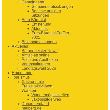
Gemeinderat
Gemeinderatssitzungen
Berichte aus den
Sitzungen
Euro-Bärental
Entstehung
Aktuelles
Euro-Bärental-Treffen
2025
Bekanntmachungen
Aktuelles
Bürgermeister-News
Amtsblatt online
Ärzte und Apotheken
Veranstaltungen
Landtagswahl 2026
Home-Logo
Tourismus
Gastronomie
Freizeitaktivitäten
Wandern
Wandermöglichkeiten
Jakobspilgerweg
Donaubergland
heuberg.de