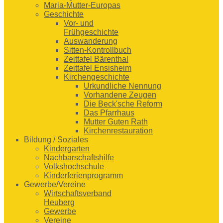
Maria-Mutter-Europas
Geschichte
Vor- und
Frühgeschichte
Auswanderung
Sitten-Kontrollbuch
Zeittafel Bärenthal
Zeittafel Ensisheim
Kirchengeschichte
Urkundliche Nennung
Vorhandene Zeugen
Die Beck'sche Reform
Das Pfarrhaus
Mutter Guten Rath
Kirchenrestauration
Bildung / Soziales
Kindergarten
Nachbarschaftshilfe
Volkshochschule
Kinderferienprogramm
Gewerbe/Vereine
Wirtschaftsverband
Heuberg
Gewerbe
Vereine