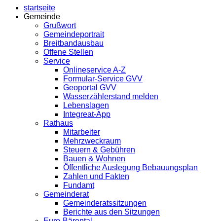
startseite
Gemeinde
Grußwort
Gemeindeportrait
Breitbandausbau
Offene Stellen
Service
Onlineservice A-Z
Formular-Service GVV
Geoportal GVV
Wasserzählerstand melden
Lebenslagen
Integreat-App
Rathaus
Mitarbeiter
Mehrzweckraum
Steuern & Gebühren
Bauen & Wohnen
Öffentliche Auslegung Bebauungsplan
Zahlen und Fakten
Fundamt
Gemeinderat
Gemeinderatssitzungen
Berichte aus den Sitzungen
Euro-Bärental